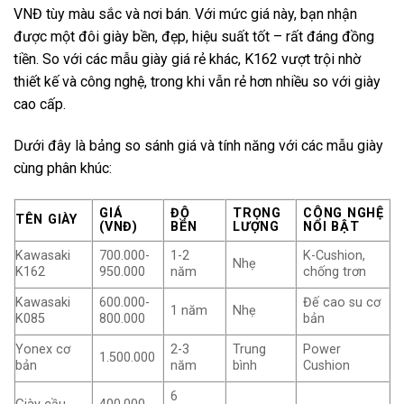
VNĐ tùy màu sắc và nơi bán. Với mức giá này, bạn nhận
được một đôi giày bền, đẹp, hiệu suất tốt – rất đáng đồng
tiền. So với các mẫu giày giá rẻ khác, K162 vượt trội nhờ
thiết kế và công nghệ, trong khi vẫn rẻ hơn nhiều so với giày
cao cấp.
Dưới đây là bảng so sánh giá và tính năng với các mẫu giày
cùng phân khúc:
GIÁ
ĐỘ
TRỌNG
CÔNG NGHỆ
TÊN GIÀY
(VNĐ)
BỀN
LƯỢNG
NỔI BẬT
Kawasaki
700.000-
1-2
K-Cushion,
Nhẹ
K162
950.000
năm
chống trơn
Kawasaki
600.000-
Đế cao su cơ
1 năm
Nhẹ
K085
800.000
bản
Yonex cơ
2-3
Trung
Power
1.500.000
bản
năm
bình
Cushion
6