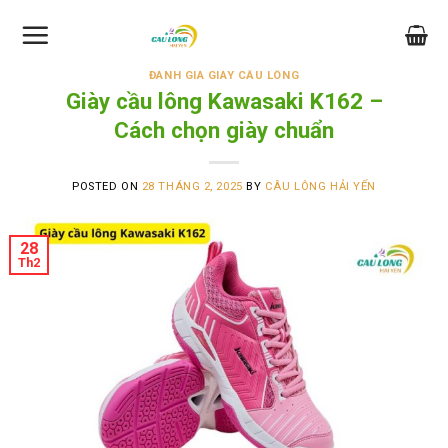
Skip
to
content
ĐÁNH GIÁ GIÀY CẦU LÔNG
Giày cầu lông Kawasaki K162 –
Cách chọn giày chuẩn
POSTED ON
28 THÁNG 2, 2025
BY
CÂU LÔNG HẢI YẾN
28
Th2