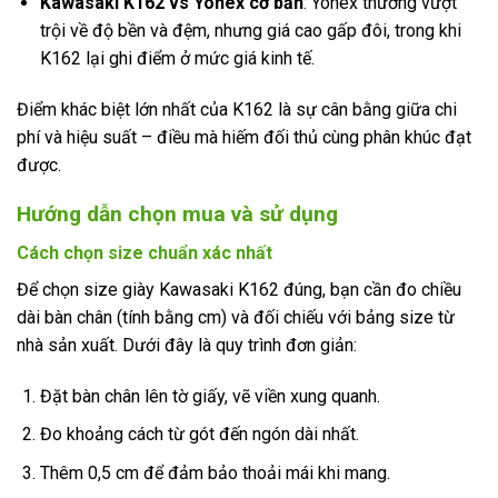
Kawasaki K162 vs Yonex cơ bản
: Yonex thường vượt
trội về độ bền và đệm, nhưng giá cao gấp đôi, trong khi
K162 lại ghi điểm ở mức giá kinh tế.
Điểm khác biệt lớn nhất của K162 là sự cân bằng giữa chi
phí và hiệu suất – điều mà hiếm đối thủ cùng phân khúc đạt
được.
Hướng dẫn chọn mua và sử dụng
Cách chọn size chuẩn xác nhất
Để chọn size giày Kawasaki K162 đúng, bạn cần đo chiều
dài bàn chân (tính bằng cm) và đối chiếu với bảng size từ
nhà sản xuất. Dưới đây là quy trình đơn giản:
Đặt bàn chân lên tờ giấy, vẽ viền xung quanh.
Đo khoảng cách từ gót đến ngón dài nhất.
Thêm 0,5 cm để đảm bảo thoải mái khi mang.