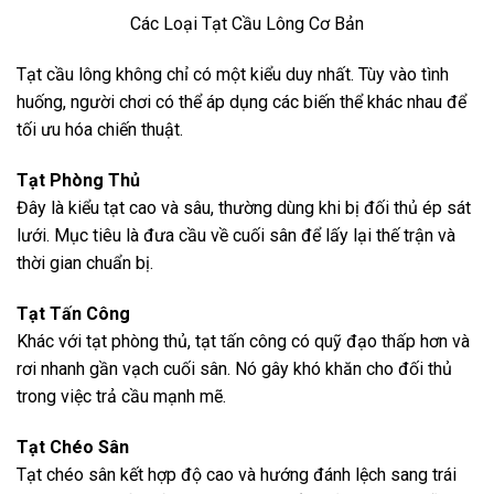
Các Loại Tạt Cầu Lông Cơ Bản
Tạt cầu lông không chỉ có một kiểu duy nhất. Tùy vào tình
huống, người chơi có thể áp dụng các biến thể khác nhau để
tối ưu hóa chiến thuật.
Tạt Phòng Thủ
Đây là kiểu tạt cao và sâu, thường dùng khi bị đối thủ ép sát
lưới. Mục tiêu là đưa cầu về cuối sân để lấy lại thế trận và
thời gian chuẩn bị.
Tạt Tấn Công
Khác với tạt phòng thủ, tạt tấn công có quỹ đạo thấp hơn và
rơi nhanh gần vạch cuối sân. Nó gây khó khăn cho đối thủ
trong việc trả cầu mạnh mẽ.
Tạt Chéo Sân
Tạt chéo sân kết hợp độ cao và hướng đánh lệch sang trái