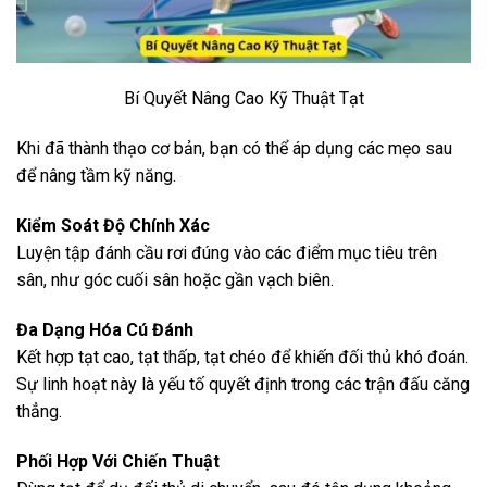
Bí Quyết Nâng Cao Kỹ Thuật Tạt
Khi đã thành thạo cơ bản, bạn có thể áp dụng các mẹo sau
để nâng tầm kỹ năng.
Kiểm Soát Độ Chính Xác
Luyện tập đánh cầu rơi đúng vào các điểm mục tiêu trên
sân, như góc cuối sân hoặc gần vạch biên.
Đa Dạng Hóa Cú Đánh
Kết hợp tạt cao, tạt thấp, tạt chéo để khiến đối thủ khó đoán.
Sự linh hoạt này là yếu tố quyết định trong các trận đấu căng
thẳng.
Phối Hợp Với Chiến Thuật