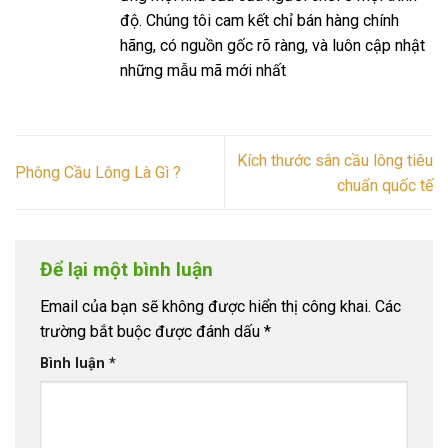
độ. Chúng tôi cam kết chỉ bán hàng chính
hãng, có nguồn gốc rõ ràng, và luôn cập nhật
những mẫu mã mới nhất
Kích thước sân cầu lông tiêu
Phông Cầu Lông Là Gì ?
chuẩn quốc tế
Để lại một bình luận
Email của bạn sẽ không được hiển thị công khai.
Các
trường bắt buộc được đánh dấu
*
Bình luận
*