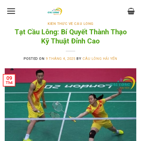
Skip
to
content
KIẾN THỨC VỀ CẦU LÔNG
Tạt Cầu Lông: Bí Quyết Thành Thạo
Kỹ Thuật Đỉnh Cao
POSTED ON
9 THÁNG 4, 2025
BY
CÂU LÔNG HẢI YẾN
09
Th4