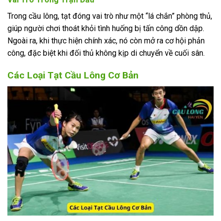
Trong cầu lông, tạt đóng vai trò như một “lá chắn” phòng thủ,
giúp người chơi thoát khỏi tình huống bị tấn công dồn dập.
Ngoài ra, khi thực hiện chính xác, nó còn mở ra cơ hội phản
công, đặc biệt khi đối thủ không kịp di chuyển về cuối sân.
Các Loại Tạt Cầu Lông Cơ Bản