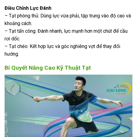
Điều Chỉnh Lực Đánh
– Tạt phòng thủ: Dùng lực vừa phải, tập trung vào độ cao và
khoảng cách.
– Tạt tấn công: Đánh nhanh, lực mạnh hơn một chút để cầu
rơi dốc.
– Tạt chéo: Kết hợp lực và góc nghiêng vợt để thay đổi
hướng.
Bí Quyết Nâng Cao Kỹ Thuật Tạt