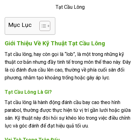
Tạt Cầu Lông
Mục Lục
Giới Thiệu Về Kỹ Thuật Tạt Cầu Lông
Tạt cầu lông, hay còn gọi là “lob”, là một trong những kỹ
thuật cơ bản nhưng đầy tinh tế trong môn thể thao này. Đây
là cú đánh đưa cầu lên cao, thường về phía cuối sân đối
phương, nhằm tạo khoảng trống hoặc gây áp lực.
Tạt Cầu Lông Là Gì?
Tạt cầu lông là hành động đánh cầu bay cao theo hình
parabol, thường được thực hiện từ vị trí gần lưới hoặc giữa
sân. Kỹ thuật này đòi hỏi sự khéo léo trong việc điều chỉnh
lực và góc đánh để đạt hiệu quả tối ưu.
Vai Trò Trong Trận Đấu