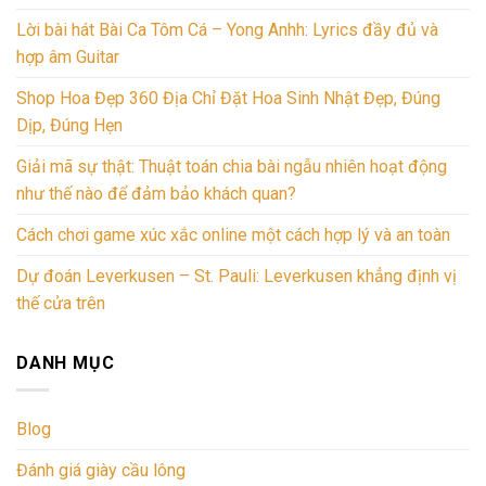
Lời bài hát Bài Ca Tôm Cá – Yong Anhh: Lyrics đầy đủ và
hợp âm Guitar
Shop Hoa Đẹp 360 Địa Chỉ Đặt Hoa Sinh Nhật Đẹp, Đúng
Dịp, Đúng Hẹn
Giải mã sự thật: Thuật toán chia bài ngẫu nhiên hoạt động
như thế nào để đảm bảo khách quan?
Cách chơi game xúc xắc online một cách hợp lý và an toàn
Dự đoán Leverkusen – St. Pauli: Leverkusen khẳng định vị
thế cửa trên
DANH MỤC
Blog
Đánh giá giày cầu lông