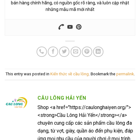
bán hàng chính hãng, có nguồn gốc rõ ràng, và luôn cập nhật
những mẫu mã mới nhất
This entry was posted in
Kiến thức về cầu lông
. Bookmark the
permalink
.
CÂU LÔNG HẢI YẾN
Shop <a href="https://caulonghaiyen.org/">
<strong>Cầu Lông Hải Yến</strong></a>
chuyên cung cấp các sản phẩm cầu lông đa
dạng, từ vợt, giày, quần áo đến phụ kiện, đáp
ứng mọi nhu cầu của người chơi ở mọi trình