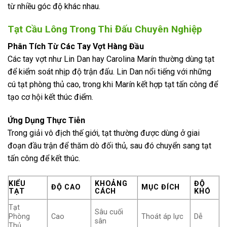
từ nhiều góc độ khác nhau.
Tạt Cầu Lông Trong Thi Đấu Chuyên Nghiệp
Phân Tích Từ Các Tay Vợt Hàng Đầu
Các tay vợt như Lin Dan hay Carolina Marín thường dùng tạt
để kiểm soát nhịp độ trận đấu. Lin Dan nổi tiếng với những
cú tạt phòng thủ cao, trong khi Marín kết hợp tạt tấn công để
tạo cơ hội kết thúc điểm.
Ứng Dụng Thực Tiễn
Trong giải vô địch thế giới, tạt thường được dùng ở giai
đoạn đầu trận để thăm dò đối thủ, sau đó chuyển sang tạt
tấn công để kết thúc.
KIỂU
KHOẢNG
ĐỘ
ĐỘ CAO
MỤC ĐÍCH
TẠT
CÁCH
KHÓ
Tạt
Sâu cuối
Phòng
Cao
Thoát áp lực
Dễ
sân
Thủ