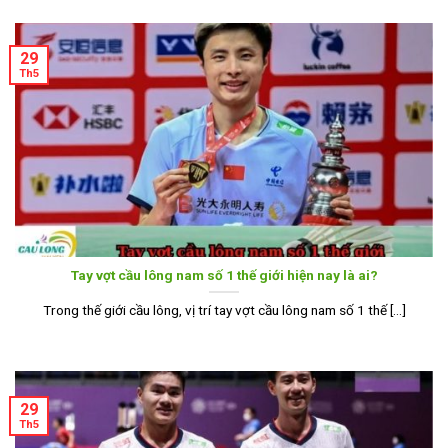
29
Th5
Tay vợt cầu lông nam số 1 thế giới hiện nay là ai?
Trong thế giới cầu lông, vị trí tay vợt cầu lông nam số 1 thế [...]
29
Th5