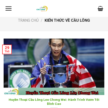
Skip
to
content
TRANG CHỦ
/
KIẾN THỨC VỀ CẦU LÔNG
29
Th5
Huyền Thoại Cầu Lông Lee Chong Wei: Hành Trình Vươn Tới
Đỉnh Cao