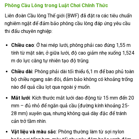
Phông Cầu Lông trong Luật Chơi Chính Thức
Liên đoàn Cầu lông Thế giới (BWF) đã đặt ra các tiêu chuẩn
nghiêm ngặt để đảm bảo phông cầu lông đáp ứng yêu cầu
thi đấu chuyên nghiệp:
Chiều cao
: Ở hai mép lưới, phông phải cao đúng 1,55 m
tính từ mặt sân; ở giữa lưới, độ cao giảm nhẹ xuống 1,524
m do lực căng tự nhiên tạo độ trũng.
Chiều dài
: Phông phải dài tối thiểu 6,1 m để bao phủ toàn
bộ chiều ngang sân đôi, đảm bảo không có khoảng trống
nào để quả cầu lọt qua ngoài ý muốn.
Mắt lưới
: Kích thước mắt lưới dao động từ 15 mm đến 20
mm – đủ nhỏ để ngăn quả cầu (đường kính khoảng 25-
28 mm) xuyên qua, nhưng không quá dày đặc để tránh
cản trở tầm nhìn.
Vật liệu và màu sắc
: Phông thường làm từ sợi nylon