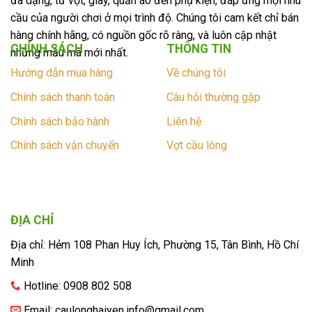
đa dạng, từ vợt, giày, quần áo đến phụ kiện, đáp ứng mọi nhu
cầu của người chơi ở mọi trình độ. Chúng tôi cam kết chỉ bán
hàng chính hãng, có nguồn gốc rõ ràng, và luôn cập nhật
CHÍNH SÁCH
THÔNG TIN
những mẫu mã mới nhất.
Hướng dẫn mua hàng
Về chúng tôi
Chính sách thanh toán
Câu hỏi thường gặp
Chính sách bảo hành
Liên hệ
Chính sách vận chuyển
Vợt cầu lông
ĐỊA CHỈ
Địa chỉ: Hẻm 108 Phan Huy Ích, Phường 15, Tân Bình, Hồ Chí
Minh
Hotline: 0908 802 508
Email:
caulonghaiyen.info@gmail.com