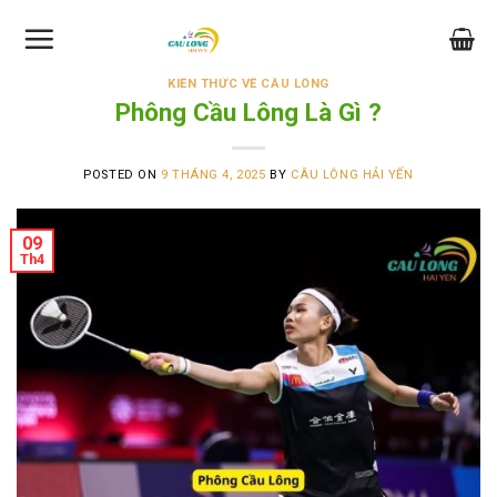
Skip
to
content
KIẾN THỨC VỀ CẦU LÔNG
Phông Cầu Lông Là Gì ?
POSTED ON
9 THÁNG 4, 2025
BY
CÂU LÔNG HẢI YẾN
09
Th4