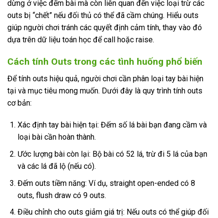
dừng ở việc đếm bài mà còn liên quan đến việc loại trừ các
outs bị “chết” nếu đối thủ có thể đã cầm chúng. Hiểu outs
giúp người chơi tránh các quyết định cảm tính, thay vào đó
dựa trên dữ liệu toán học để call hoặc raise.
Cách tính Outs trong các tình huống phổ biến
Để tính outs hiệu quả, người chơi cần phân loại tay bài hiện
tại và mục tiêu mong muốn. Dưới đây là quy trình tính outs
cơ bản:
Xác định tay bài hiện tại: Đếm số lá bài bạn đang cầm và
loại bài cần hoàn thành.
Ước lượng bài còn lại: Bộ bài có 52 lá, trừ đi 5 lá của bạn
và các lá đã lộ (nếu có).
Đếm outs tiềm năng: Ví dụ, straight open-ended có 8
outs, flush draw có 9 outs.
Điều chỉnh cho outs giảm giá trị: Nếu outs có thể giúp đối