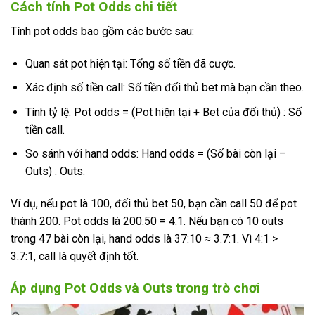
Cách tính Pot Odds chi tiết
Tính pot odds bao gồm các bước sau:
Quan sát pot hiện tại: Tổng số tiền đã cược.
Xác định số tiền call: Số tiền đối thủ bet mà bạn cần theo.
Tính tỷ lệ: Pot odds = (Pot hiện tại + Bet của đối thủ) : Số
tiền call.
So sánh với hand odds: Hand odds = (Số bài còn lại –
Outs) : Outs.
Ví dụ, nếu pot là 100, đối thủ bet 50, bạn cần call 50 để pot
thành 200. Pot odds là 200:50 = 4:1. Nếu bạn có 10 outs
trong 47 bài còn lại, hand odds là 37:10 ≈ 3.7:1. Vì 4:1 >
3.7:1, call là quyết định tốt.
Áp dụng Pot Odds và Outs trong trò chơi