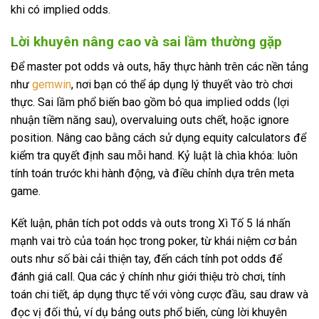
khi có implied odds.
Lời khuyên nâng cao và sai lầm thường gặp
Để master pot odds và outs, hãy thực hành trên các nền tảng
như
gemwin
, nơi bạn có thể áp dụng lý thuyết vào trò chơi
thực. Sai lầm phổ biến bao gồm bỏ qua implied odds (lợi
nhuận tiềm năng sau), overvaluing outs chết, hoặc ignore
position. Nâng cao bằng cách sử dụng equity calculators để
kiểm tra quyết định sau mỗi hand. Kỷ luật là chìa khóa: luôn
tính toán trước khi hành động, và điều chỉnh dựa trên meta
game.
Kết luận, phân tích pot odds và outs trong Xì Tố 5 lá nhấn
mạnh vai trò của toán học trong poker, từ khái niệm cơ bản
outs như số bài cải thiện tay, đến cách tính pot odds để
đánh giá call. Qua các ý chính như giới thiệu trò chơi, tính
toán chi tiết, áp dụng thực tế với vòng cược đầu, sau draw và
đọc vị đối thủ, ví dụ bảng outs phổ biến, cùng lời khuyên