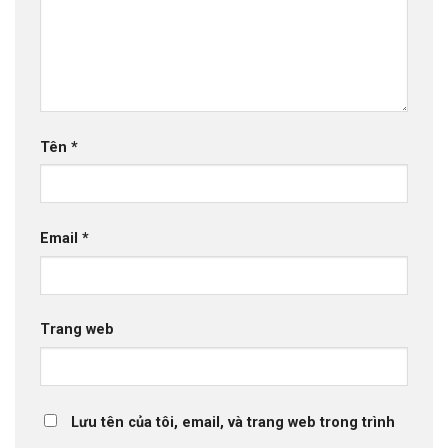
Tên
*
Email
*
Trang web
Lưu tên của tôi, email, và trang web trong trình