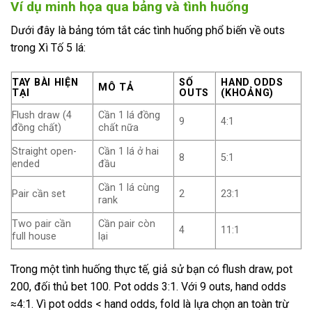
Ví dụ minh họa qua bảng và tình huống
Dưới đây là bảng tóm tắt các tình huống phổ biến về outs
trong Xì Tố 5 lá:
TAY BÀI HIỆN
SỐ
HAND ODDS
MÔ TẢ
TẠI
OUTS
(KHOẢNG)
Flush draw (4
Cần 1 lá đồng
9
4:1
đồng chất)
chất nữa
Straight open-
Cần 1 lá ở hai
8
5:1
ended
đầu
Cần 1 lá cùng
Pair cần set
2
23:1
rank
Two pair cần
Cần pair còn
4
11:1
full house
lại
Trong một tình huống thực tế, giả sử bạn có flush draw, pot
200, đối thủ bet 100. Pot odds 3:1. Với 9 outs, hand odds
≈4:1. Vì pot odds < hand odds, fold là lựa chọn an toàn trừ