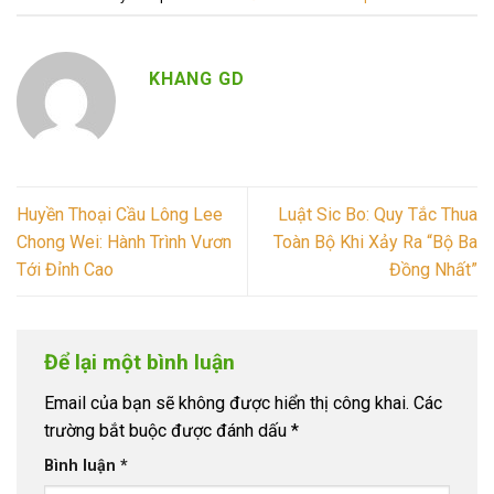
KHANG GD
Huyền Thoại Cầu Lông Lee
Luật Sic Bo: Quy Tắc Thua
Chong Wei: Hành Trình Vươn
Toàn Bộ Khi Xảy Ra “Bộ Ba
Tới Đỉnh Cao
Đồng Nhất”
Để lại một bình luận
Email của bạn sẽ không được hiển thị công khai.
Các
trường bắt buộc được đánh dấu
*
Bình luận
*