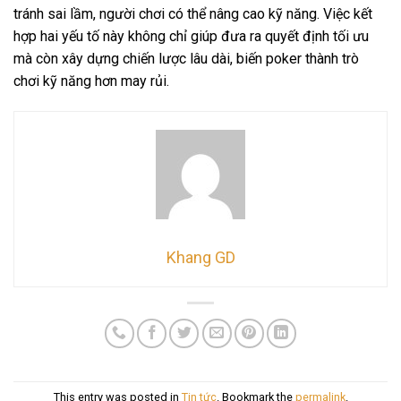
tránh sai lầm, người chơi có thể nâng cao kỹ năng. Việc kết
hợp hai yếu tố này không chỉ giúp đưa ra quyết định tối ưu
mà còn xây dựng chiến lược lâu dài, biến poker thành trò
chơi kỹ năng hơn may rủi.
Khang GD
This entry was posted in
Tin tức
. Bookmark the
permalink
.