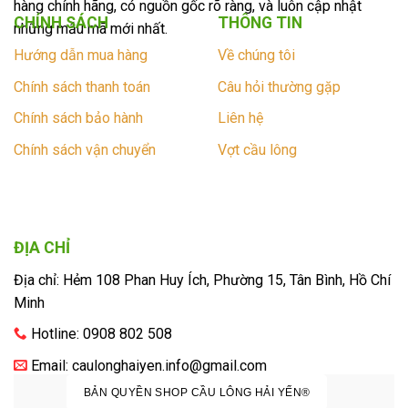
hàng chính hãng, có nguồn gốc rõ ràng, và luôn cập nhật
CHÍNH SÁCH
THÔNG TIN
những mẫu mã mới nhất.
Hướng dẫn mua hàng
Về chúng tôi
Chính sách thanh toán
Câu hỏi thường gặp
Chính sách bảo hành
Liên hệ
Chính sách vận chuyển
Vợt cầu lông
ĐỊA CHỈ
Địa chỉ: Hẻm 108 Phan Huy Ích, Phường 15, Tân Bình, Hồ Chí
Minh
Hotline: 0908 802 508
Email:
caulonghaiyen.info@gmail.com
BẢN QUYỀN SHOP CẦU LÔNG HẢI YẾN®️