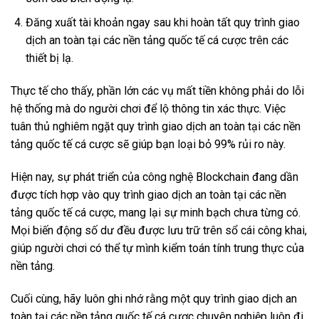
Đăng xuất tài khoản ngay sau khi hoàn tất quy trình giao
dịch an toàn tại các nền tảng quốc tế cá cược trên các
thiết bị lạ.
Thực tế cho thấy, phần lớn các vụ mất tiền không phải do lỗi
hệ thống mà do người chơi để lộ thông tin xác thực. Việc
tuân thủ nghiêm ngặt quy trình giao dịch an toàn tại các nền
tảng quốc tế cá cược sẽ giúp bạn loại bỏ 99% rủi ro này.
Hiện nay, sự phát triển của công nghệ Blockchain đang dần
được tích hợp vào quy trình giao dịch an toàn tại các nền
tảng quốc tế cá cược, mang lại sự minh bạch chưa từng có.
Mọi biến động số dư đều được lưu trữ trên sổ cái công khai,
giúp người chơi có thể tự mình kiểm toán tính trung thực của
nền tảng.
Cuối cùng, hãy luôn ghi nhớ rằng một quy trình giao dịch an
toàn tại các nền tảng quốc tế cá cược chuyên nghiệp luôn đi