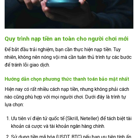
Quy trình nạp tiền an toàn cho người chơi mới
Để bắt đầu trải nghiệm, bạn cần thực hiện nạp tiền. Tuy
nhiên, không nên nóng vội mà cần tuân thủ trình tự các bước
để tránh lỗi giao dịch.
Hướng dẫn chọn phương thức thanh toán bảo mật nhất
Hiện nay có rất nhiều cách nạp tiền, nhưng không phải cách
nào cũng phù hợp với mọi người chơi. Dưới đây là trình tự
lựa chọn:
Ưu tiên ví điện tử quốc tế (Skrill, Neteller) để tách biệt tài
khoản cá cược và tài khoản ngân hàng chính.
Sử dụng tiền mã hóa (USDT, BTC) nếu bạn ưu tiên tính ẩn