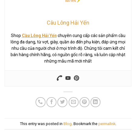
Câu Lông Hải Yến
Shop
Cầu Lông Hải Yến
chuyên cung cấp các sản phẩm cầu
lông đa dạng, từ vợt, giày, quần áo đến phụ kiện, đáp ứng mọi
nhu cầu của người chơi ở mọi trình độ. Chúng tôi cam kết chỉ
bán hàng chính hãng, có nguồn gốc rõ ràng, và luôn cập nhật
những mẫu mã mới nhất
This entry was posted in
Blog
. Bookmark the
permalink
.