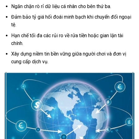
Ngăn chặn rò rỉ dữ liệu cá nhân cho bên thứ ba.
Đảm bảo tỷ giá hối đoái minh bạch khi chuyển đổi ngoại
tệ.
Hạn chế tối đa các rủi ro về rửa tiền hoặc gian lận tài
chính.
Xây dựng niềm tin bền vững giữa người chơi và đơn vị
cung cấp dịch vụ.