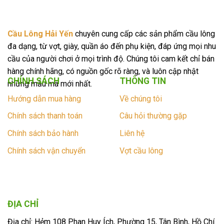
Cầu Lông Hải Yến
chuyên cung cấp các sản phẩm cầu lông
đa dạng, từ vợt, giày, quần áo đến phụ kiện, đáp ứng mọi nhu
cầu của người chơi ở mọi trình độ. Chúng tôi cam kết chỉ bán
hàng chính hãng, có nguồn gốc rõ ràng, và luôn cập nhật
CHÍNH SÁCH
THÔNG TIN
những mẫu mã mới nhất.
Hướng dẫn mua hàng
Về chúng tôi
Chính sách thanh toán
Câu hỏi thường gặp
Chính sách bảo hành
Liên hệ
Chính sách vận chuyển
Vợt cầu lông
ĐỊA CHỈ
Địa chỉ: Hẻm 108 Phan Huy Ích, Phường 15, Tân Bình, Hồ Chí