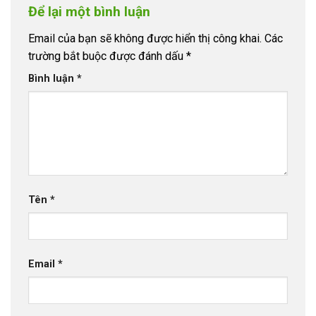
Để lại một bình luận
Email của bạn sẽ không được hiển thị công khai.
Các
trường bắt buộc được đánh dấu
*
Bình luận
*
Tên
*
Email
*