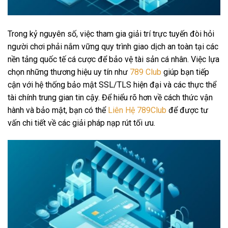
Trong kỷ nguyên số, việc tham gia giải trí trực tuyến đòi hỏi
người chơi phải nắm vững quy trình giao dịch an toàn tại các
nền tảng quốc tế cá cược để bảo vệ tài sản cá nhân. Việc lựa
chọn những thương hiệu uy tín như
789 Club
giúp bạn tiếp
cận với hệ thống bảo mật SSL/TLS hiện đại và các thực thể
tài chính trung gian tin cậy. Để hiểu rõ hơn về cách thức vận
hành và bảo mật, bạn có thể
Liên Hệ 789Club
để được tư
vấn chi tiết về các giải pháp nạp rút tối ưu.