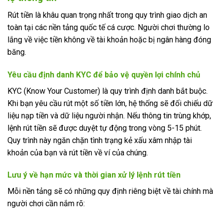
Rút tiền là khâu quan trọng nhất trong quy trình giao dịch an
toàn tại các nền tảng quốc tế cá cược. Người chơi thường lo
lắng về việc tiền không về tài khoản hoặc bị ngân hàng đóng
băng.
Yêu cầu định danh KYC để bảo vệ quyền lợi chính chủ
KYC (Know Your Customer) là quy trình định danh bắt buộc.
Khi bạn yêu cầu rút một số tiền lớn, hệ thống sẽ đối chiếu dữ
liệu nạp tiền và dữ liệu người nhận. Nếu thông tin trùng khớp,
lệnh rút tiền sẽ được duyệt tự động trong vòng 5-15 phút.
Quy trình này ngăn chặn tình trạng kẻ xấu xâm nhập tài
khoản của bạn và rút tiền về ví của chúng.
Lưu ý về hạn mức và thời gian xử lý lệnh rút tiền
Mỗi nền tảng sẽ có những quy định riêng biệt về tài chính mà
người chơi cần nắm rõ: