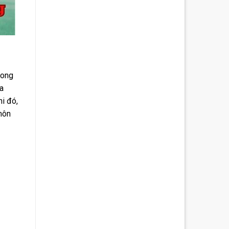
rong
a
i đó,
môn