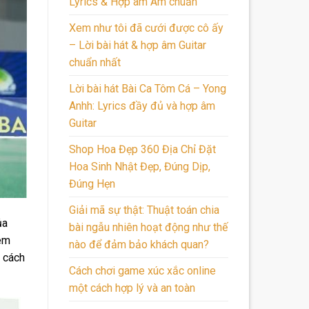
Lyrics & Hợp âm Am chuẩn
Xem như tôi đã cưới được cô ấy
– Lời bài hát & hợp âm Guitar
chuẩn nhất
Lời bài hát Bài Ca Tôm Cá – Yong
Anhh: Lyrics đầy đủ và hợp âm
Guitar
Shop Hoa Đẹp 360 Địa Chỉ Đặt
Hoa Sinh Nhật Đẹp, Đúng Dịp,
Đúng Hẹn
Giải mã sự thật: Thuật toán chia
ủa
bài ngẫu nhiên hoạt động như thế
iêm
nào để đảm bảo khách quan?
, cách
Cách chơi game xúc xắc online
một cách hợp lý và an toàn