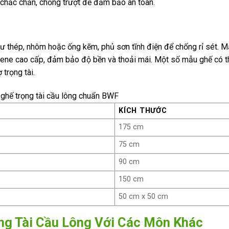
ế chắc chắn, chống trượt để đảm bảo an toàn.
hư thép, nhôm hoặc ống kẽm, phủ sơn tĩnh điện để chống rỉ sét. M
ene cao cấp, đảm bảo độ bền và thoải mái. Một số mẫu ghế có 
 trọng tài.
 ghế trọng tài cầu lông chuẩn BWF
KÍCH THƯỚC
175 cm
75 cm
90 cm
150 cm
50 cm x 50 cm
ng Tài Cầu Lông Với Các Môn Khác