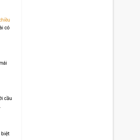
chiều
ài có
 mái
ới cầu
.
 biệt