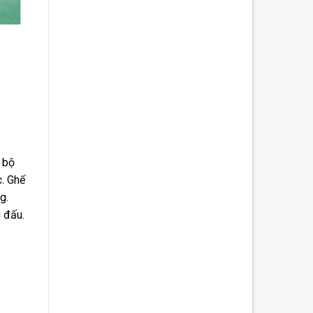
n bộ
c. Ghế
g.
i đấu.