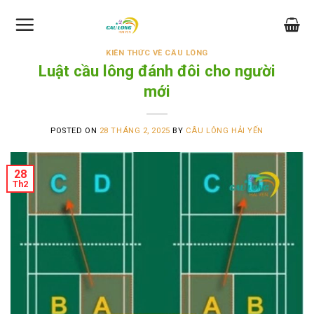
Skip
to
content
KIẾN THỨC VỀ CẦU LÔNG
Luật cầu lông đánh đôi cho người
mới
POSTED ON
28 THÁNG 2, 2025
BY
CÂU LÔNG HẢI YẾN
28
Th2