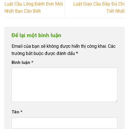
Luật Cầu Lông Đánh Đơn Mới
Luật Giao Cầu Đầy Đủ Chi
Nhất Bạn Cần Biết
Tiết Nhất
Để lại một bình luận
Email của bạn sẽ không được hiển thị công khai.
Các
trường bắt buộc được đánh dấu
*
Bình luận
*
Tên
*