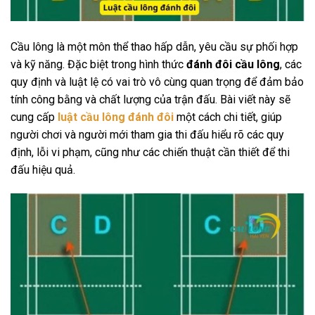
Cầu lông là một môn thể thao hấp dẫn, yêu cầu sự phối hợp
và kỹ năng. Đặc biệt trong hình thức
đánh đôi cầu lông
, các
quy định và luật lệ có vai trò vô cùng quan trọng để đảm bảo
tính công bằng và chất lượng của trận đấu. Bài viết này sẽ
cung cấp
luật cầu lông đánh đôi
một cách chi tiết, giúp
người chơi và người mới tham gia thi đấu hiểu rõ các quy
định, lỗi vi phạm, cũng như các chiến thuật cần thiết để thi
đấu hiệu quả.