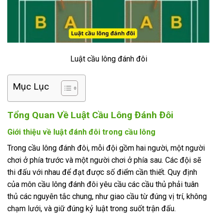
Luật cầu lông đánh đôi
Mục Lục
Tổng Quan Về Luật Cầu Lông Đánh Đôi
Giới thiệu về luật đánh đôi trong cầu lông
Trong cầu lông đánh đôi, mỗi đội gồm hai người, một người
chơi ở phía trước và một người chơi ở phía sau. Các đội sẽ
thi đấu với nhau để đạt được số điểm cần thiết. Quy định
của môn cầu lông đánh đôi yêu cầu các cầu thủ phải tuân
thủ các nguyên tắc chung, như giao cầu từ đúng vị trí, không
chạm lưới, và giữ đúng kỷ luật trong suốt trận đấu.