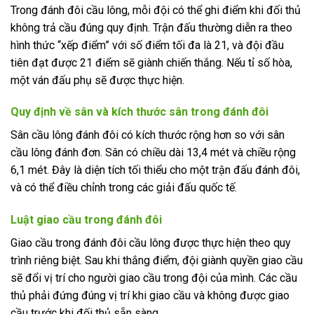
Trong đánh đôi cầu lông, mỗi đội có thể ghi điểm khi đối thủ
không trả cầu đúng quy định. Trận đấu thường diễn ra theo
hình thức “xếp điểm” với số điểm tối đa là 21, và đội đầu
tiên đạt được 21 điểm sẽ giành chiến thắng. Nếu tỉ số hòa,
một ván đấu phụ sẽ được thực hiện.
Quy định về sân và kích thước sân trong đánh đôi
Sân cầu lông đánh đôi có kích thước rộng hơn so với sân
cầu lông đánh đơn. Sân có chiều dài 13,4 mét và chiều rộng
6,1 mét. Đây là diện tích tối thiểu cho một trận đấu đánh đôi,
và có thể điều chỉnh trong các giải đấu quốc tế.
Luật giao cầu trong đánh đôi
Giao cầu trong đánh đôi cầu lông được thực hiện theo quy
trình riêng biệt. Sau khi thắng điểm, đội giành quyền giao cầu
sẽ đổi vị trí cho người giao cầu trong đội của mình. Các cầu
thủ phải đứng đúng vị trí khi giao cầu và không được giao
cầu trước khi đối thủ sẵn sàng.