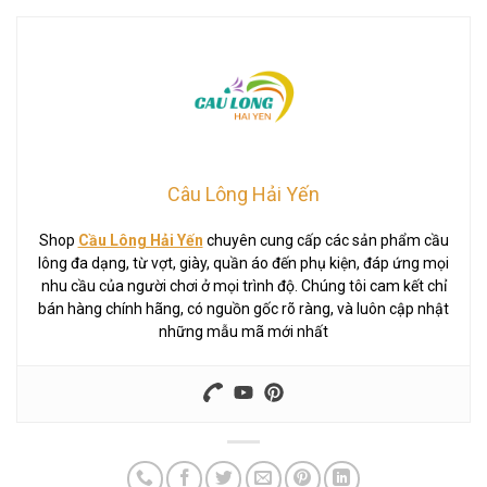
Câu Lông Hải Yến
Shop
Cầu Lông Hải Yến
chuyên cung cấp các sản phẩm cầu
lông đa dạng, từ vợt, giày, quần áo đến phụ kiện, đáp ứng mọi
nhu cầu của người chơi ở mọi trình độ. Chúng tôi cam kết chỉ
bán hàng chính hãng, có nguồn gốc rõ ràng, và luôn cập nhật
những mẫu mã mới nhất