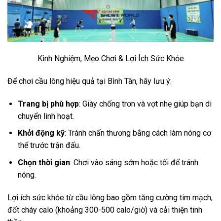
Kinh Nghiệm, Mẹo Chơi & Lợi Ích Sức Khỏe
Để chơi cầu lông hiệu quả tại Bình Tân, hãy lưu ý:
Trang bị phù hợp
: Giày chống trơn và vợt nhẹ giúp bạn di
chuyển linh hoạt.
Khởi động kỹ
: Tránh chấn thương bằng cách làm nóng cơ
thể trước trận đấu.
Chọn thời gian
: Chơi vào sáng sớm hoặc tối để tránh
nóng.
Lợi ích sức khỏe từ cầu lông bao gồm tăng cường tim mạch,
đốt cháy calo (khoảng 300-500 calo/giờ) và cải thiện tinh