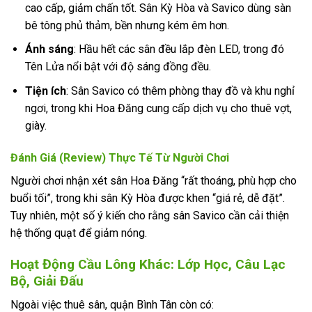
cao cấp, giảm chấn tốt. Sân Kỳ Hòa và Savico dùng sàn
bê tông phủ thảm, bền nhưng kém êm hơn.
Ánh sáng
: Hầu hết các sân đều lắp đèn LED, trong đó
Tên Lửa nổi bật với độ sáng đồng đều.
Tiện ích
: Sân Savico có thêm phòng thay đồ và khu nghỉ
ngơi, trong khi Hoa Đăng cung cấp dịch vụ cho thuê vợt,
giày.
Đánh Giá (Review) Thực Tế Từ Người Chơi
Người chơi nhận xét sân Hoa Đăng “rất thoáng, phù hợp cho
buổi tối”, trong khi sân Kỳ Hòa được khen “giá rẻ, dễ đặt”.
Tuy nhiên, một số ý kiến cho rằng sân Savico cần cải thiện
hệ thống quạt để giảm nóng.
Hoạt Động Cầu Lông Khác: Lớp Học, Câu Lạc
Bộ, Giải Đấu
Ngoài việc thuê sân, quận Bình Tân còn có: