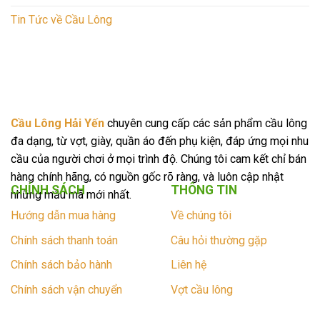
Tin Tức về Cầu Lông
Cầu Lông Hải Yến
chuyên cung cấp các sản phẩm cầu lông
đa dạng, từ vợt, giày, quần áo đến phụ kiện, đáp ứng mọi nhu
cầu của người chơi ở mọi trình độ. Chúng tôi cam kết chỉ bán
hàng chính hãng, có nguồn gốc rõ ràng, và luôn cập nhật
CHÍNH SÁCH
THÔNG TIN
những mẫu mã mới nhất.
Hướng dẫn mua hàng
Về chúng tôi
Chính sách thanh toán
Câu hỏi thường gặp
Chính sách bảo hành
Liên hệ
Chính sách vận chuyển
Vợt cầu lông