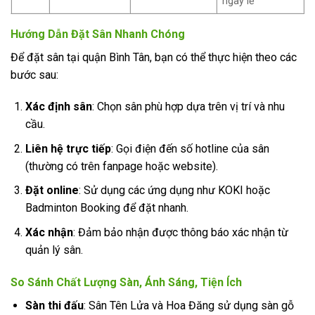
ngày lễ
Hướng Dẫn Đặt Sân Nhanh Chóng
Để đặt sân tại quận Bình Tân, bạn có thể thực hiện theo các
bước sau:
Xác định sân
: Chọn sân phù hợp dựa trên vị trí và nhu
cầu.
Liên hệ trực tiếp
: Gọi điện đến số hotline của sân
(thường có trên fanpage hoặc website).
Đặt online
: Sử dụng các ứng dụng như KOKI hoặc
Badminton Booking để đặt nhanh.
Xác nhận
: Đảm bảo nhận được thông báo xác nhận từ
quản lý sân.
So Sánh Chất Lượng Sàn, Ánh Sáng, Tiện Ích
Sàn thi đấu
: Sân Tên Lửa và Hoa Đăng sử dụng sàn gỗ