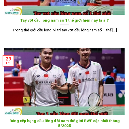
Tay vợt cầu lông nam số 1 thế giới hiện nay là ai?
Trong thế giới cầu lông, vị trí tay vợt cầu lông nam số 1 thế [...]
29
Th5
Bảng xếp hạng cầu lông đôi nam thế giới BWF cập nhật tháng
5/2025