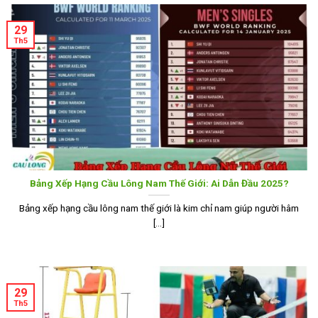
29
Th5
Bảng Xếp Hạng Cầu Lông Nam Thế Giới: Ai Dẫn Đầu 2025?
Bảng xếp hạng cầu lông nam thế giới là kim chỉ nam giúp người hâm
[...]
29
Th5