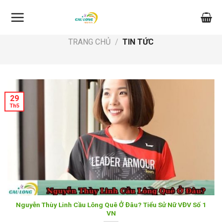
Skip
to
content
TRANG CHỦ
/
TIN TỨC
29
Th5
Nguyễn Thùy Linh Cầu Lông Quê Ở Đâu? Tiểu Sử Nữ VĐV Số 1
VN