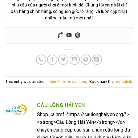
nhu cầu của người chơi ở mọi trình độ. Chúng tôi cam kết chỉ
bán hàng chính hãng, có nguồn gốc rõ ràng, và luôn cập nhật
những mẫu mã mới nhất
This entry was posted in
Kiến thức về cầu lông
. Bookmark the
permalink
.
CÂU LÔNG HẢI YẾN
Shop <a href="https://caulonghaiyen.org/">
<strong>Cầu Lông Hải Yến</strong></a>
chuyên cung cấp các sản phẩm cầu lông đa
dạng, từ vợt, giày, quần áo đến phụ kiện, đáp