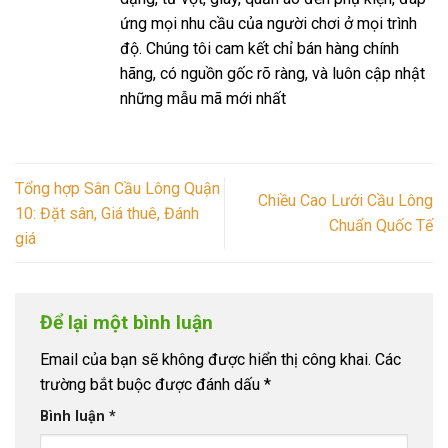
ứng mọi nhu cầu của người chơi ở mọi trình
độ. Chúng tôi cam kết chỉ bán hàng chính
hãng, có nguồn gốc rõ ràng, và luôn cập nhật
những mẫu mã mới nhất
Tổng hợp Sân Cầu Lông Quận
Chiều Cao Lưới Cầu Lông
10: Đặt sân, Giá thuê, Đánh
Chuẩn Quốc Tế
giá
Để lại một bình luận
Email của bạn sẽ không được hiển thị công khai.
Các
trường bắt buộc được đánh dấu
*
Bình luận
*