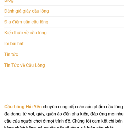
Blog
Đánh giá giày cầu lông
Địa điểm sân cầu lông
Kiến thức về cầu lông
lời bài hát
Tin tức
Tin Tức về Cầu Lông
Cầu Lông Hải Yến
chuyên cung cấp các sản phẩm cầu lông
đa dạng, từ vợt, giày, quần áo đến phụ kiện, đáp ứng mọi nhu
cầu của người chơi ở mọi trình độ. Chúng tôi cam kết chỉ bán