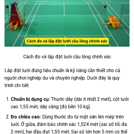
Cách đo và lắp đặt lưới cầu lông chính xác
Lắp đặt lưới đúng tiêu chuẩn là kỹ năng cần thiết cho cả
người chơi nghiệp dư và chuyên nghiệp. Dưới đây là quy
trình chi tiết:
Chuẩn bị dụng cụ:
Thước dây (dài ít nhất 2 mét), cột lưới
cao 1,55 mét, dây căng (độ bền 10 kg).
Đo chiều cao:
Dùng thước đo từ mặt sân lên mép trên
lưới. Ở giữa, đảm bảo chính xác 1,524 mét (sai số tối đa
2 mm); hai đầu đạt 1,55 mét. Sai số lớn hơn 5 mm có thể