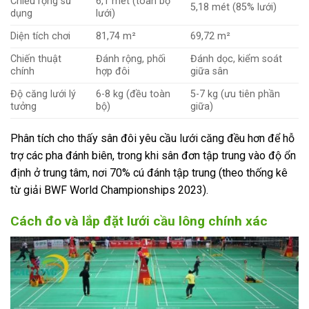
Chiều rộng sử
6,1 mét (toàn bộ
5,18 mét (85% lưới)
dụng
lưới)
Diện tích chơi
81,74 m²
69,72 m²
Chiến thuật
Đánh rộng, phối
Đánh dọc, kiểm soát
chính
hợp đôi
giữa sân
Độ căng lưới lý
6-8 kg (đều toàn
5-7 kg (ưu tiên phần
tưởng
bộ)
giữa)
Phân tích cho thấy sân đôi yêu cầu lưới căng đều hơn để hỗ
trợ các pha đánh biên, trong khi sân đơn tập trung vào độ ổn
định ở trung tâm, nơi 70% cú đánh tập trung (theo thống kê
từ giải BWF World Championships 2023).
Cách đo và lắp đặt lưới cầu lông chính xác