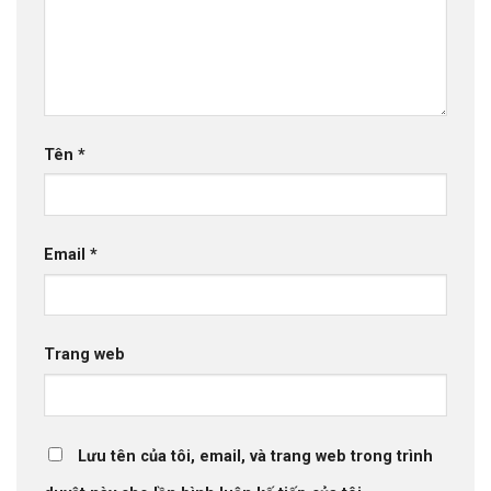
Tên
*
Email
*
Trang web
Lưu tên của tôi, email, và trang web trong trình