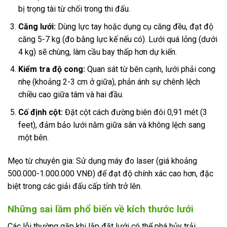
bị trọng tài từ chối trong thi đấu.
Căng lưới:
Dùng lực tay hoặc dụng cụ căng đều, đạt độ
căng 5-7 kg (đo bằng lực kế nếu có). Lưới quá lỏng (dưới
4 kg) sẽ chùng, làm cầu bay thấp hơn dự kiến.
Kiểm tra độ cong:
Quan sát từ bên cạnh, lưới phải cong
nhẹ (khoảng 2-3 cm ở giữa), phản ánh sự chênh lệch
chiều cao giữa tâm và hai đầu.
Cố định cột:
Đặt cột cách đường biên đôi 0,91 mét (3
feet), đảm bảo lưới nằm giữa sân và không lệch sang
một bên.
Mẹo từ chuyên gia: Sử dụng máy đo laser (giá khoảng
500.000-1.000.000 VNĐ) để đạt độ chính xác cao hơn, đặc
biệt trong các giải đấu cấp tỉnh trở lên.
Những sai lầm phổ biến về kích thước lưới
Các lỗi thường gặp khi lắp đặt lưới có thể phá hủy trải