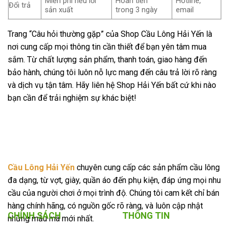
Miễn phí nếu lỗi
Hoàn tiền
Hotline,
Đổi trả
sản xuất
trong 3 ngày
email
Trang “Câu hỏi thường gặp” của Shop Cầu Lông Hải Yến là
nơi cung cấp mọi thông tin cần thiết để bạn yên tâm mua
sắm. Từ chất lượng sản phẩm, thanh toán, giao hàng đến
bảo hành, chúng tôi luôn nỗ lực mang đến câu trả lời rõ ràng
và dịch vụ tận tâm. Hãy liên hệ Shop Hải Yến bất cứ khi nào
bạn cần để trải nghiệm sự khác biệt!
Cầu Lông Hải Yến
chuyên cung cấp các sản phẩm cầu lông
đa dạng, từ vợt, giày, quần áo đến phụ kiện, đáp ứng mọi nhu
cầu của người chơi ở mọi trình độ. Chúng tôi cam kết chỉ bán
hàng chính hãng, có nguồn gốc rõ ràng, và luôn cập nhật
CHÍNH SÁCH
THÔNG TIN
những mẫu mã mới nhất.