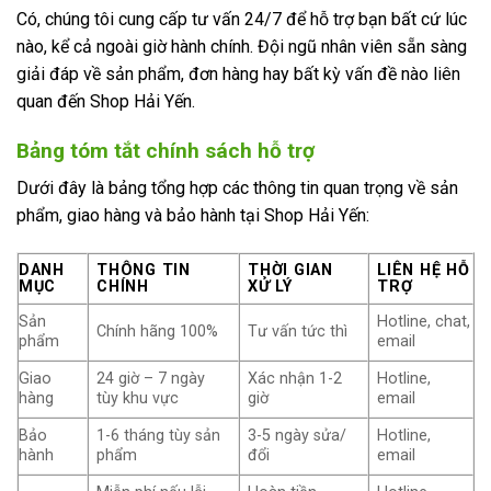
Có, chúng tôi cung cấp tư vấn 24/7 để hỗ trợ bạn bất cứ lúc
nào, kể cả ngoài giờ hành chính. Đội ngũ nhân viên sẵn sàng
giải đáp về sản phẩm, đơn hàng hay bất kỳ vấn đề nào liên
quan đến Shop Hải Yến.
Bảng tóm tắt chính sách hỗ trợ
Dưới đây là bảng tổng hợp các thông tin quan trọng về sản
phẩm, giao hàng và bảo hành tại Shop Hải Yến:
DANH
THÔNG TIN
THỜI GIAN
LIÊN HỆ HỖ
MỤC
CHÍNH
XỬ LÝ
TRỢ
Sản
Hotline, chat,
Chính hãng 100%
Tư vấn tức thì
phẩm
email
Giao
24 giờ – 7 ngày
Xác nhận 1-2
Hotline,
hàng
tùy khu vực
giờ
email
Bảo
1-6 tháng tùy sản
3-5 ngày sửa/
Hotline,
hành
phẩm
đổi
email